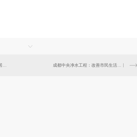
成都中央净水计划：打造生态宜居的现代化城市
成都中央净水工程：改善市民生活品质的重要举措