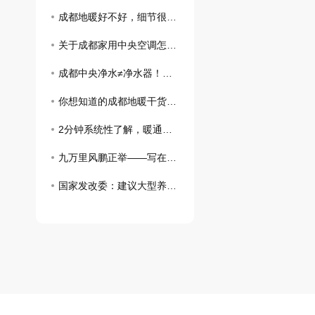
成都地暖好不好，细节很重要
关于成都家用中央空调怎么选？10个策略帮你搞定
成都中央净水≠净水器！选择前必须要了解各类问题
你想知道的成都地暖干货都在这里了！
2分钟系统性了解，暖通空调系统的13种节能方式！
九万里风鹏正举——写在第十四届中国航展闭幕之际
国家发改委：建议大型养殖企业保持正常出栏节奏