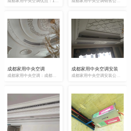
成都家用中央空调优点：1、舒适度高：家庭用中央空调每台室内机分别有一个送风口和一个回风口，气流循环更合理，室内温度更均匀，可以保持±1℃的恒温状态，人体感觉更加自然舒适，尤其是水系统中央空调（水系统中
成都家用中央空调销售公司今天与您分享中央空调的制冷原理：中央空调是由一台主机通过风道过风或冷热水管接多个末端的方式来控制不同的 房间以达到室内空气调节目的的空调。采用风管送风方式，用一台主机即可控制多
成都家用中央空调
成都家用中央空调安装
成都家用中央空调：成都家用中央空调系统由冷热源系统和空气调节系统组成。采用液体汽化制冷的原理为空气调节系统提供所需冷量,用以抵消室内环境的冷负荷。制热系统为空气调节系统提供用以抵消室内环境热负荷的热量
成都家用中央空调安装公司与您分享空调的构成：家用中央空调分为风系统和水系统两种。风系统由室外机、室内主机、送风管道以及各 个房间的风口和调节阀等组成；水系统由室外机、水管道、循环水泵及各个室内的末端（